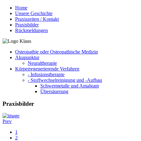
Home
Unsere Geschichte
Praxiszeiten / Kontakt
Praxisbilder
Rückmeldungen
Osteopathie oder Osteopathische Medizin
Akupunktur
Neuraltherapie
Körperregenerierende Verfahren
- Infusionstherapie
- Stoffwechselreinigung und -Aufbau
Schwermetalle und Amalgam
Übersäuerung
Praxisbilder
Prev
1
2